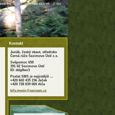
stránka
|
tisk
|
mapa stránek
|
rss
Kontakt
Junák, český skaut, středisko
Černá růže Sezimovo Ústí z.s.
Svépomoc 659
391 02 Sezimovo Ústí
ID: ddg8wv3
Poslat SMS je nejjistější ...
+420 602 435 156 Ježek
+420 728 839 069 Alča
bily.mes
ic@sezna
m.cz