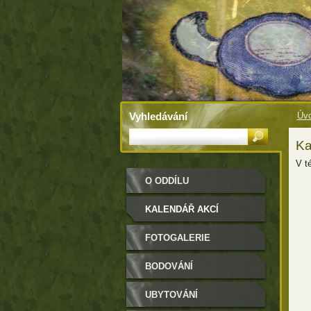
Vyhledávání
Úvo
Ka
V t
O ODDÍLU
KALENDÁŘ AKCÍ
FOTOGALERIE
BODOVÁNÍ
UBYTOVÁNÍ