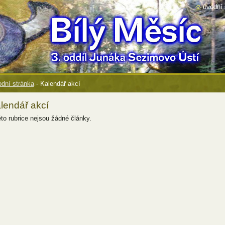
úvodní 
dní stránka
-
Kalendář akcí
lendář akcí
éto rubrice nejsou žádné články.