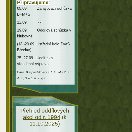
Připravujeme:
05.09. Zahajovací schůzka
B+M+S
12.09. ??
19.09. Oddílová schůzka v
klubovně
(18.-20.09. Ústřední kolo ZVaS
Břeclav)
25.-27.09. Údolí skal -
vícedenní výprava
Pozn. B = předškoláci a 1. tř., M = 2. až
4. tř., S = 5. tř. a výš
Přehled oddílových
akcí od r. 1994
(k
11.10.2025)