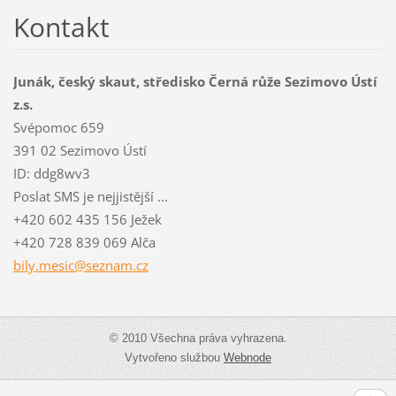
Kontakt
Junák, český skaut, středisko Černá růže Sezimovo Ústí
z.s.
Svépomoc 659
391 02 Sezimovo Ústí
ID: ddg8wv3
Poslat SMS je nejjistější ...
+420 602 435 156 Ježek
+420 728 839 069 Alča
bily.mes
ic@sezna
m.cz
© 2010 Všechna práva vyhrazena.
Vytvořeno službou
Webnode