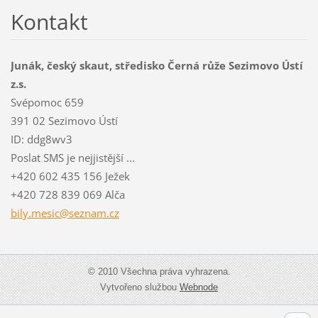
Kontakt
Junák, český skaut, středisko Černá růže Sezimovo Ústí
z.s.
Svépomoc 659
391 02 Sezimovo Ústí
ID: ddg8wv3
Poslat SMS je nejjistější ...
+420 602 435 156 Ježek
+420 728 839 069 Alča
bily.mes
ic@sezna
m.cz
© 2010 Všechna práva vyhrazena.
Vytvořeno službou
Webnode