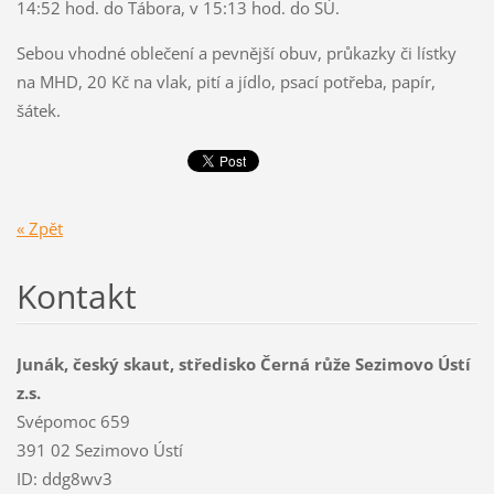
14:52 hod. do Tábora, v 15:13 hod. do SÚ.
Sebou vhodné oblečení a pevnější obuv, průkazky či lístky
na MHD, 20 Kč na vlak, pití a jídlo, psací potřeba, papír,
šátek.
« Zpět
Kontakt
Junák, český skaut, středisko Černá růže Sezimovo Ústí
z.s.
Svépomoc 659
391 02 Sezimovo Ústí
ID: ddg8wv3