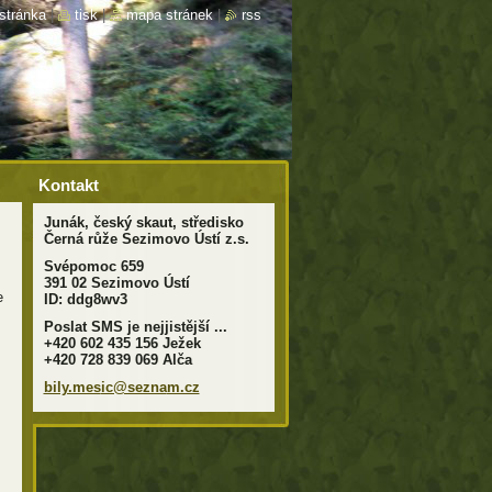
stránka
|
tisk
|
mapa stránek
|
rss
Kontakt
Junák, český skaut, středisko
Černá růže Sezimovo Ústí z.s.
Svépomoc 659
391 02 Sezimovo Ústí
e
ID: ddg8wv3
Poslat SMS je nejjistější ...
+420 602 435 156 Ježek
+420 728 839 069 Alča
bily.mes
ic@sezna
m.cz