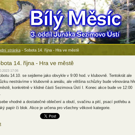
úvodní 
dní stránka
-
Sobota 14. října - Hra ve městě
bota 14. října - Hra ve městě
0.2023 17:06
obotu 14.10. se sejdeme jako obvykle v 9:00 hod. v klubovně. Tentokrát ale
ůzku nestrávíme v klubovně a areálu, ale většina schůzky bude věnována hř
městě, konkrétně v klidné části Sezimova Ústí I. Konec akce bude ve 12:00
.
sebe vhodné a dostatečné oblečení a obutí, svačinu a pití, psací potřebu a
aký papír či blok. Akce je určena pro všechny věkové kategorie.
t