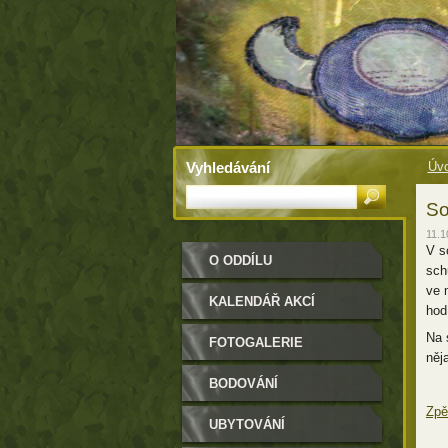
Vyhledávání
Úvo
So
11.1
V s
O ODDÍLU
sch
ve 
KALENDÁŘ AKCÍ
hod
Na 
FOTOGALERIE
něj
BODOVÁNÍ
Zpě
UBYTOVÁNÍ