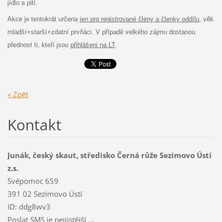
jídlo a pití.
Akce je tentokrát určena
jen pro registrované členy a členky oddílu
, věk
mladší+starší+zdatní prvňáci. V případě velkého zájmu dostanou
přednost ti, kteří jsou
přihlášeni na LT
.
« Zpět
Kontakt
Junák, český skaut, středisko Černá růže Sezimovo Ústí
z.s.
Svépomoc 659
391 02 Sezimovo Ústí
ID: ddg8wv3
Poslat SMS je nejjistější ...