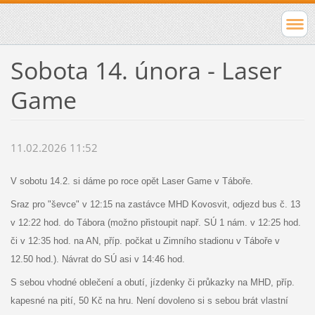
Sobota 14. února - Laser
Game
11.02.2026 11:52
V sobotu 14.2. si dáme po roce opět Laser Game v Táboře.
Sraz pro "ševce" v 12:15 na zastávce MHD Kovosvit, odjezd bus č. 13
v 12:22 hod. do Tábora (možno přistoupit např. SÚ 1 nám. v 12:25 hod.
či v 12:35 hod. na AN, příp. počkat u Zimního stadionu v Táboře v
12.50 hod.). Návrat do SÚ asi v 14:46 hod.
S sebou vhodné oblečení a obutí, jízdenky či průkazky na MHD, příp.
kapesné na pití, 50 Kč na hru. Není dovoleno si s sebou brát vlastní