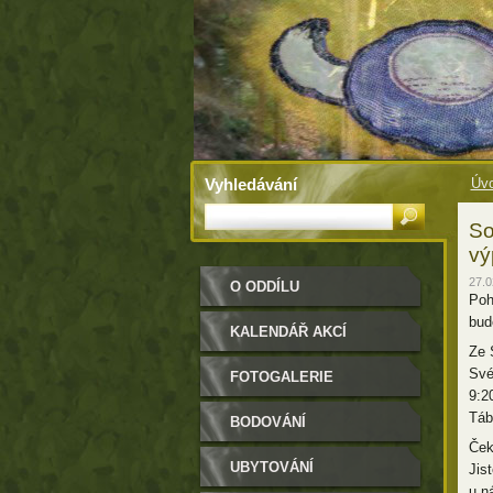
Vyhledávání
Úvo
So
vý
27.0
O ODDÍLU
Poh
bud
KALENDÁŘ AKCÍ
Ze 
Své
FOTOGALERIE
9:2
Táb
BODOVÁNÍ
Ček
UBYTOVÁNÍ
Jis
u n