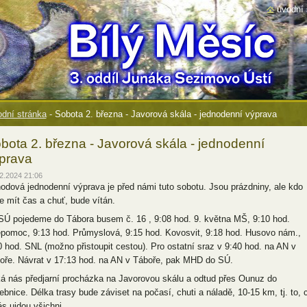
úvodní 
dní stránka
-
Sobota 2. března - Javorová skála - jednodenní výprava
bota 2. března - Javorová skála - jednodenní
prava
2.2024 21:06
odová jednodenní výprava je před námi tuto sobotu. Jsou prázdniny, ale kdo
e mít čas a chuť, bude vítán.
SÚ pojedeme do Tábora busem č. 16 , 9:08 hod. 9. května MŠ, 9:10 hod.
pomoc, 9:13 hod. Průmyslová, 9:15 hod. Kovosvit, 9:18 hod. Husovo nám.,
0 hod. SNL (možno přistoupit cestou). Pro ostatní sraz v 9:40 hod. na AN v
oře. Návrat v 17:13 hod. na AN v Táboře, pak MHD do SÚ.
á nás předjarní procházka na Javorovou skálu a odtud přes Ounuz do
tebnice. Délka trasy bude záviset na počasí, chuti a náladě, 10-15 km, tj. to, 
ás ujdou všichni.