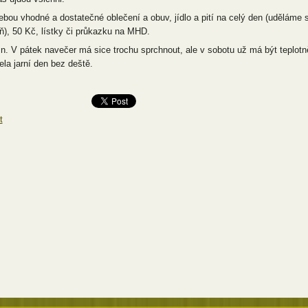
ebou vhodné a dostatečné oblečení a obuv, jídlo a pití na celý den (uděláme s
ň), 50 Kč, lístky či průkazku na MHD.
n. V pátek navečer má sice trochu sprchnout, ale v sobotu už má být teplotn
ela jarní den bez deště.
t