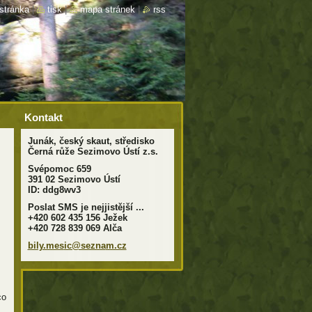
stránka
|
tisk
|
mapa stránek
|
rss
Kontakt
Junák, český skaut, středisko
Černá růže Sezimovo Ústí z.s.
Svépomoc 659
391 02 Sezimovo Ústí
ID: ddg8wv3
Poslat SMS je nejjistější ...
+420 602 435 156 Ježek
+420 728 839 069 Alča
bily.mes
ic@sezna
m.cz
co