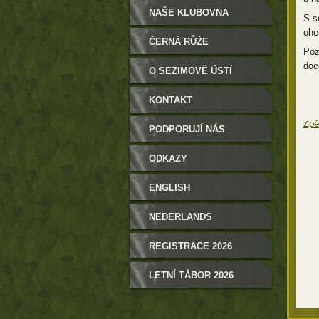
NAŠE KLUBOVNA
S s
ohe
ČERNÁ RŮŽE
Poz
doc
O SEZIMOVĚ ÚSTÍ
KONTAKT
Zpě
PODPORUJÍ NÁS
ODKAZY
ENGLISH
NEDERLANDS
REGISTRACE 2026
LETNÍ TÁBOR 2026