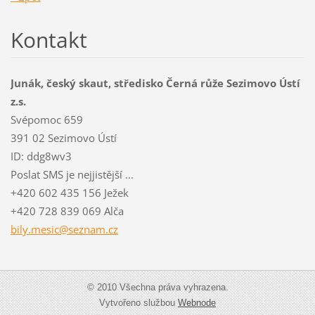
Kontakt
Junák, český skaut, středisko Černá růže Sezimovo Ústí
z.s.
Svépomoc 659
391 02 Sezimovo Ústí
ID: ddg8wv3
Poslat SMS je nejjistější ...
+420 602 435 156 Ježek
+420 728 839 069 Alča
bily.mes
ic@sezna
m.cz
© 2010 Všechna práva vyhrazena.
Vytvořeno službou
Webnode