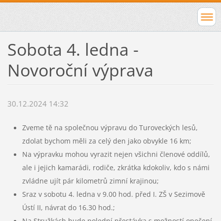
Sobota 4. ledna -
Novoroční výprava
30.12.2024 14:32
Zveme tě na společnou výpravu do Turoveckých lesů,
zdolat bychom měli za celý den jako obvykle 16 km;
Na výpravku mohou vyrazit nejen všichni členové oddílů,
ale i jejich kamarádi, rodiče, zkrátka kdokoliv, kdo s námi
zvládne ujít pár kilometrů zimní krajinou;
Sraz v sobotu 4. ledna v 9.00 hod. před I. ZŠ v Sezimově
Ústí II, návrat do 16.30 hod.;
Na Stružkách bude polední přestávka s možností opečení