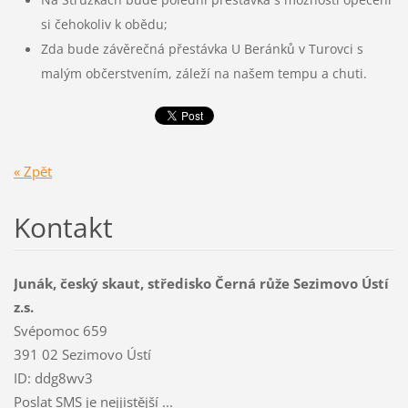
si čehokoliv k obědu;
Zda bude závěrečná přestávka U Beránků v Turovci s
malým občerstvením, záleží na našem tempu a chuti.
« Zpět
Kontakt
Junák, český skaut, středisko Černá růže Sezimovo Ústí
z.s.
Svépomoc 659
391 02 Sezimovo Ústí
ID: ddg8wv3
Poslat SMS je nejjistější ...