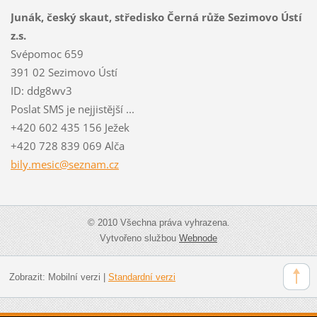
Junák, český skaut, středisko Černá růže Sezimovo Ústí
z.s.
Svépomoc 659
391 02 Sezimovo Ústí
ID: ddg8wv3
Poslat SMS je nejjistější ...
+420 602 435 156 Ježek
+420 728 839 069 Alča
bily.mes
ic@sezna
m.cz
© 2010 Všechna práva vyhrazena.
Vytvořeno službou
Webnode
Zobrazit:
Mobilní verzi
|
Standardní verzi