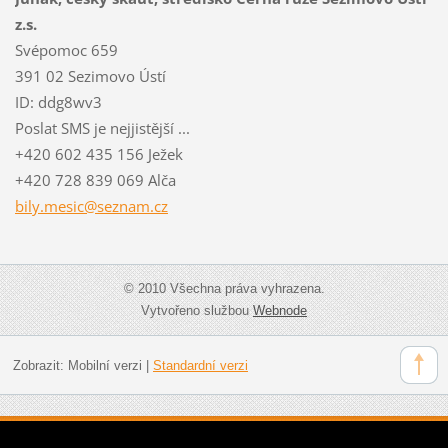
z.s.
Svépomoc 659
391 02 Sezimovo Ústí
ID: ddg8wv3
Poslat SMS je nejjistější ...
+420 602 435 156 Ježek
+420 728 839 069 Alča
bily.mes
ic@sezna
m.cz
© 2010 Všechna práva vyhrazena.
Vytvořeno službou
Webnode
Zobrazit:
Mobilní verzi
|
Standardní verzi