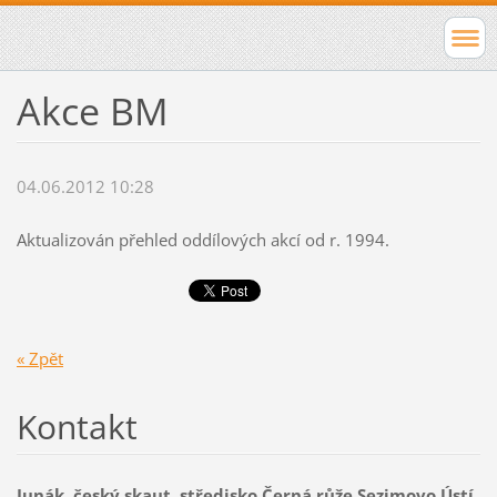
Akce BM
04.06.2012 10:28
Aktualizován přehled oddílových akcí od r. 1994.
« Zpět
Kontakt
Junák, český skaut, středisko Černá růže Sezimovo Ústí