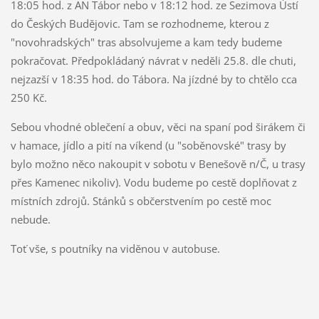
18:05 hod. z AN Tábor nebo v 18:12 hod. ze Sezimova Ústí
do Českých Budějovic. Tam se rozhodneme, kterou z
"novohradských" tras absolvujeme a kam tedy budeme
pokračovat. Předpokládaný návrat v neděli 25.8. dle chuti,
nejzazší v 18:35 hod. do Tábora. Na jízdné by to chtělo cca
250 Kč.
Sebou vhodné oblečení a obuv, věci na spaní pod širákem či
v hamace, jídlo a pití na víkend (u "soběnovské" trasy by
bylo možno něco nakoupit v sobotu v Benešově n/Č, u trasy
přes Kamenec nikoliv). Vodu budeme po cestě doplňovat z
místních zdrojů. Stánků s občerstvením po cestě moc
nebude.
Toť vše, s poutníky na viděnou v autobuse.