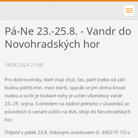
Pá-Ne 23.-25.8. - Vandr do
Novohradských hor
18.08.2024 21:08
Pro dobrovolníky, kteří mají chuť, čas, patří (nebo od září
budou patřit) min. mezi starší, spacák se jim doma kroutí
nudou a svrbí je toulavé nohy je určen víkendový vandr
23.-25. srpna. S ohledem na žádost jednoho z účastníků se
původních 6 variant zúžilo na dvě, obojí do Novohradských
hor.
Odjezd v pátek 23.8. linkovým autobusem (č. 390210 15) v