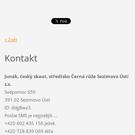
« Zpět
Kontakt
Junák, český skaut, středisko Černá růže Sezimovo Ústí
z.s.
Svépomoc 659
391 02 Sezimovo Ústí
ID: ddg8wv3
Poslat SMS je nejjistější ...
+420 602 435 156 Ježek
+420 728 839 069 Alča